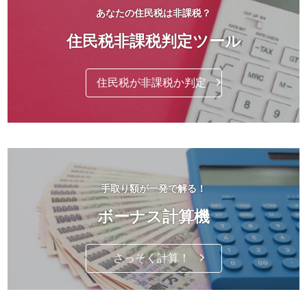
あなたの住民税は非課税？
住民税非課税判定ツール
住民税が非課税か判定
手取り額が一発で解る！
ボーナス計算機
さっそく計算！