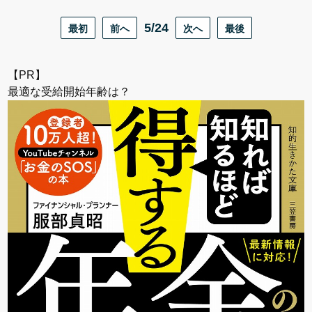
最初
前へ
5/24
次へ
最後
【PR】
最適な受給開始年齢は？