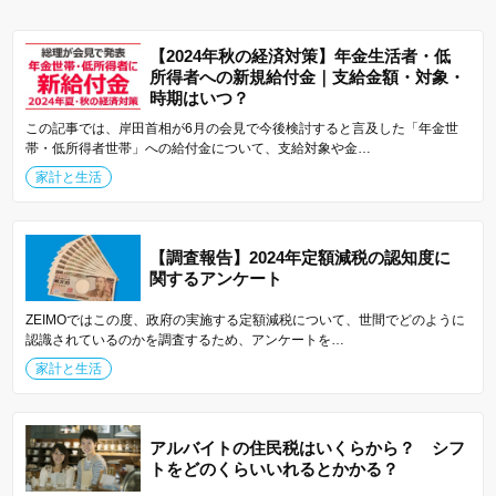
【2024年秋の経済対策】年金生活者・低
所得者への新規給付金｜支給金額・対象・
時期はいつ？
この記事では、岸田首相が6月の会見で今後検討すると言及した「年金世
帯・低所得者世帯」への給付金について、支給対象や金…
家計と生活
【調査報告】2024年定額減税の認知度に
関するアンケート
ZEIMOではこの度、政府の実施する定額減税について、世間でどのように
認識されているのかを調査するため、アンケートを…
家計と生活
アルバイトの住民税はいくらから？ シフ
トをどのくらいいれるとかかる？