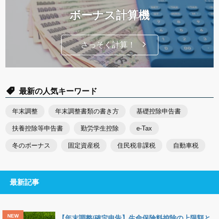
ボーナス計算機
さっそく計算！
最新の人気キーワード
年末調整
年末調整書類の書き方
基礎控除申告書
扶養控除等申告書
勤労学生控除
e-Tax
冬のボーナス
固定資産税
住民税非課税
自動車税
最新記事
【年末調整/確定申告】生命保険料控除の上限額と