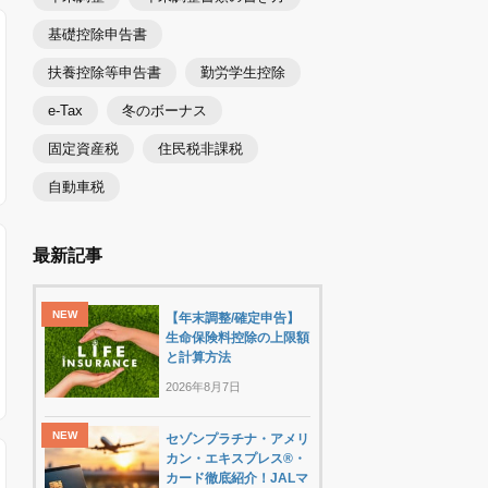
基礎控除申告書
扶養控除等申告書
勤労学生控除
e-Tax
冬のボーナス
固定資産税
住民税非課税
自動車税
最新記事
【年末調整/確定申告】
生命保険料控除の上限額
と計算方法
2026年8月7日
セゾンプラチナ・アメリ
カン・エキスプレス®・
カード徹底紹介！JALマ