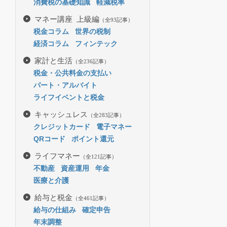
消費税の基礎知識
軽減税率
マネー講座 上級編
（全93記事）
税金コラム
世界の税制
経済コラム
フィンテック
家計と生活
（全236記事）
税金・公共料金の支払い
パート・アルバイト
ライフイベントと税金
キャッシュレス
（全283記事）
クレジットカード
電子マネー
QRコード
ポイント還元
ライフマネー
（全121記事）
不動産
資産運用
年金
医療と介護
給与と税金
（全461記事）
給与の仕組み
確定申告
年末調整