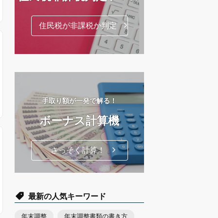
住民税が非課税か判定
手取り額が一発で解る！
ボーナス計算機
さっそく計算！
最新の人気キーワード
年末調整
年末調整書類の書き方