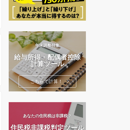
年末調整特集
給与所得・配偶者控除
計算ツール
こちらで計算！
あなたの住民税は非課税？
住民税非課税判定ツール