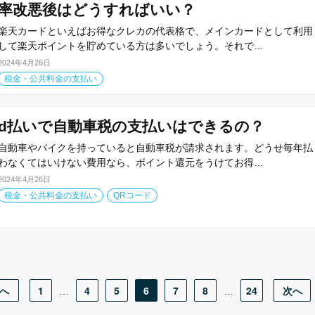
率改悪後はどうすればいい？
楽天カードといえばお得なクレカの代表格で、メインカードとして利用
して楽天ポイントを貯めている方は多いでしょう。それで…
2024年4月26日
税金・公共料金の支払い
d払いで自動車税の支払いはできるの？
自動車やバイクを持っていると自動車税が請求されます。どうせ毎年払
わなくてはいけない費用なら、ポイント還元をうけてお得…
2024年4月26日
税金・公共料金の支払い
QRコード
へ
1
4
5
6
7
8
24
次へ
…
…