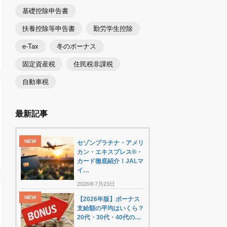
基礎控除申告書
扶養控除等申告書
勤労学生控除
e-Tax
冬のボーナス
固定資産税
住民税非課税
自動車税
最新記事
セゾンプラチナ・アメリ
カン・エキスプレス®・
カード徹底紹介！JALマ
イ…
2026年7月23日
【2026年版】ボーナス
支給額の平均はいくら？
20代・30代・40代の…