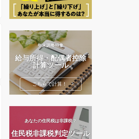
年末調整特集
給与所得・配偶者控除
計算ツール
こちらで計算！
あなたの住民税は非課税？
住民税非課税判定ツール