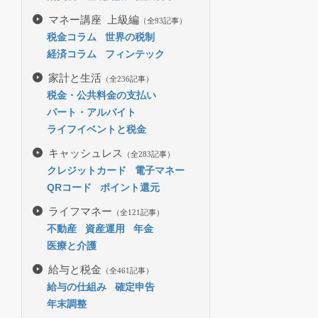
マネー講座 上級編
（全93記事）
税金コラム
世界の税制
経済コラム
フィンテック
家計と生活
（全236記事）
税金・公共料金の支払い
パート・アルバイト
ライフイベントと税金
キャッシュレス
（全283記事）
クレジットカード
電子マネー
QRコード
ポイント還元
ライフマネー
（全121記事）
不動産
資産運用
年金
医療と介護
給与と税金
（全461記事）
給与の仕組み
確定申告
年末調整