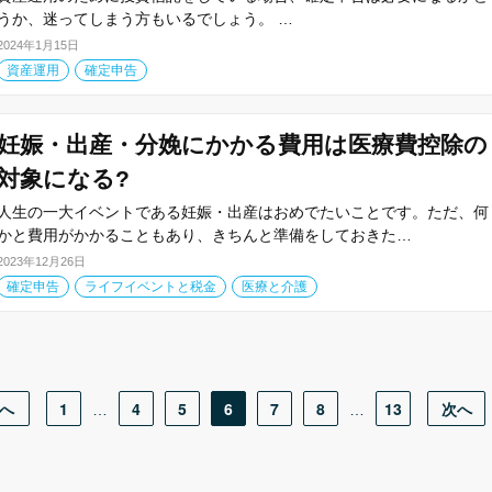
うか、迷ってしまう方もいるでしょう。 …
2024年1月15日
資産運用
確定申告
妊娠・出産・分娩にかかる費用は医療費控除の
対象になる?
人生の一大イベントである妊娠・出産はおめでたいことです。ただ、何
かと費用がかかることもあり、きちんと準備をしておきた…
2023年12月26日
確定申告
ライフイベントと税金
医療と介護
へ
1
4
5
6
7
8
13
次へ
…
…