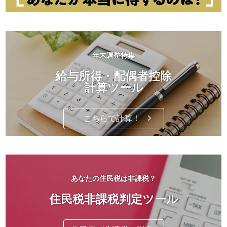
年末調整特集
給与所得・配偶者控除
計算ツール
こちらで計算！
あなたの住民税は非課税？
住民税非課税判定ツール