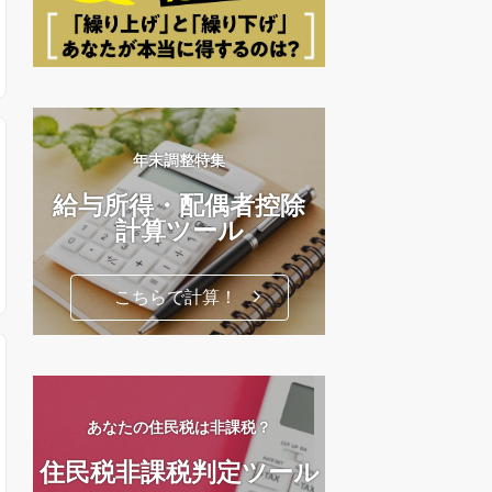
年末調整特集
給与所得・配偶者控除
計算ツール
こちらで計算！
あなたの住民税は非課税？
住民税非課税判定ツール