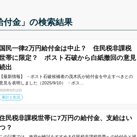
給付金」の検索結果
国民一律2万円給付金は中止？ 住民税非課税
世帯に限定？ ポスト石破から白紙撤回の意見
続出
【最新情報】 ・ポスト石破候補者の茂木氏が給付金を中止すべきとの
意見を表明しました（2025/9/10） ・ポス…
2025年9月12日
家計と生活
住民税非課税世帯に7万円の給付金、支給はい
つ？
この記事では、政府が検討をすすめる住民税非課税世帯への給付金と減