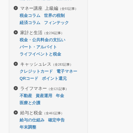
マネー講座 上級編
（全93記事）
税金コラム
世界の税制
経済コラム
フィンテック
家計と生活
（全236記事）
税金・公共料金の支払い
パート・アルバイト
ライフイベントと税金
キャッシュレス
（全283記事）
クレジットカード
電子マネー
QRコード
ポイント還元
ライフマネー
（全121記事）
不動産
資産運用
年金
医療と介護
給与と税金
（全461記事）
給与の仕組み
確定申告
年末調整