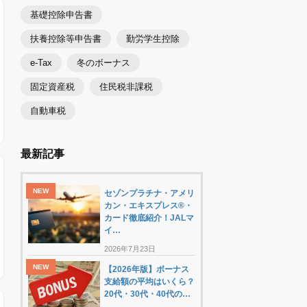
基礎控除申告書
扶養控除等申告書
勤労学生控除
e-Tax
冬のボーナス
固定資産税
住民税非課税
自動車税
最新記事
セゾンプラチナ・アメリ
カン・エキスプレス®・
カード徹底紹介！JALマ
イ…
2026年7月23日
【2026年版】ボーナス
支給額の平均はいくら？
20代・30代・40代の…