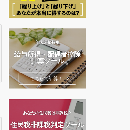
年末調整特集
給与所得・配偶者控除
計算ツール
こちらで計算！
あなたの住民税は非課税？
住民税非課税判定ツール