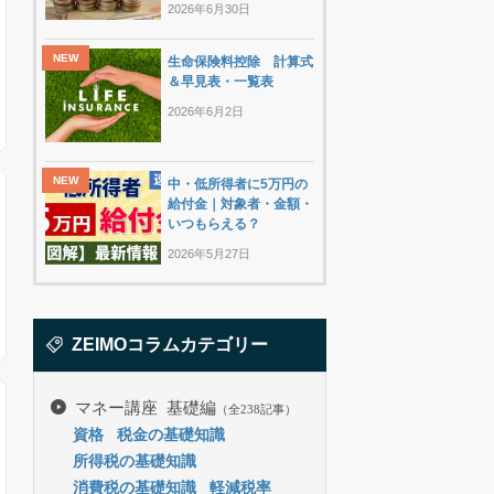
2026年6月30日
生命保険料控除 計算式
＆早見表・一覧表
2026年6月2日
中・低所得者に5万円の
給付金｜対象者・金額・
いつもらえる？
2026年5月27日
ZEIMOコラムカテゴリー
マネー講座 基礎編
（全238記事）
資格
税金の基礎知識
所得税の基礎知識
消費税の基礎知識
軽減税率