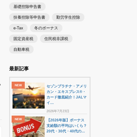
基礎控除申告書
扶養控除等申告書
勤労学生控除
e-Tax
冬のボーナス
固定資産税
住民税非課税
自動車税
最新記事
ら
セゾンプラチナ・アメリ
カン・エキスプレス®・
カード徹底紹介！JALマ
イ…
2026年7月23日
【2026年版】ボーナス
支給額の平均はいくら？
20代・30代・40代の…