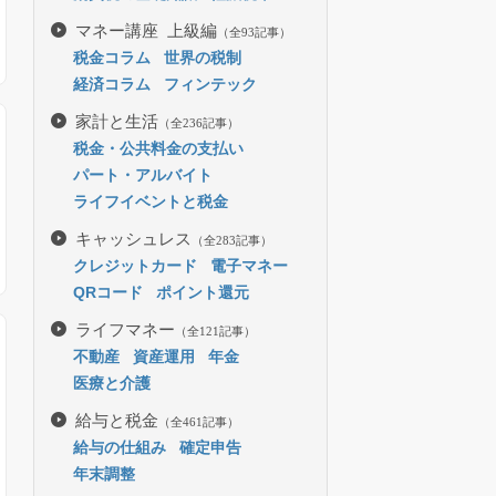
マネー講座 上級編
（全93記事）
税金コラム
世界の税制
経済コラム
フィンテック
家計と生活
（全236記事）
税金・公共料金の支払い
パート・アルバイト
ライフイベントと税金
キャッシュレス
（全283記事）
クレジットカード
電子マネー
QRコード
ポイント還元
ライフマネー
（全121記事）
不動産
資産運用
年金
医療と介護
給与と税金
（全461記事）
給与の仕組み
確定申告
年末調整