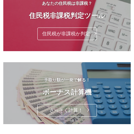
あなたの住民税は非課税？
住民税非課税判定ツール
住民税が非課税か判定
手取り額が一発で解る！
ボーナス計算機
さっそく計算！