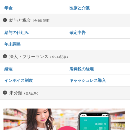
年金
医療と介護
給与と税金
（全461記事）
給与の仕組み
確定申告
年末調整
法人・フリーランス
（全244記事）
経理
消費税の経理
インボイス制度
キャッシュレス導入
未分類
（全1記事）