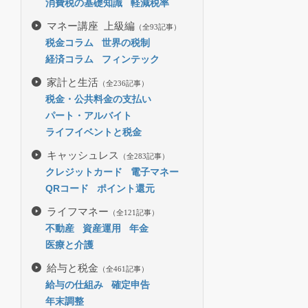
消費税の基礎知識
軽減税率
マネー講座 上級編
（全93記事）
税金コラム
世界の税制
経済コラム
フィンテック
家計と生活
（全236記事）
税金・公共料金の支払い
パート・アルバイト
ライフイベントと税金
キャッシュレス
（全283記事）
クレジットカード
電子マネー
QRコード
ポイント還元
ライフマネー
（全121記事）
不動産
資産運用
年金
医療と介護
給与と税金
（全461記事）
給与の仕組み
確定申告
年末調整