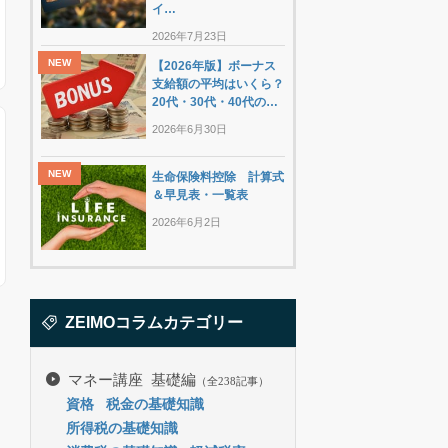
イ…
2026年7月23日
【2026年版】ボーナス
支給額の平均はいくら？
20代・30代・40代の…
2026年6月30日
生命保険料控除 計算式
＆早見表・一覧表
2026年6月2日
ZEIMOコラムカテゴリー
マネー講座 基礎編
（全238記事）
資格
税金の基礎知識
所得税の基礎知識