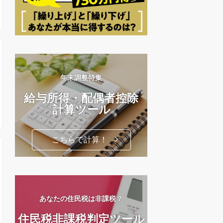
年末調整特集
給与所得・配偶者控除
計算ツール
こちらで計算！
あなたの住民税は非課税？
住民税非課税判定ツール