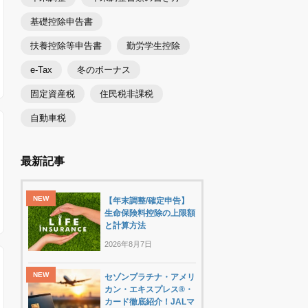
基礎控除申告書
扶養控除等申告書
勤労学生控除
e-Tax
冬のボーナス
固定資産税
住民税非課税
自動車税
最新記事
【年末調整/確定申告】
生命保険料控除の上限額
と計算方法
2026年8月7日
セゾンプラチナ・アメリ
カン・エキスプレス®・
カード徹底紹介！JALマ