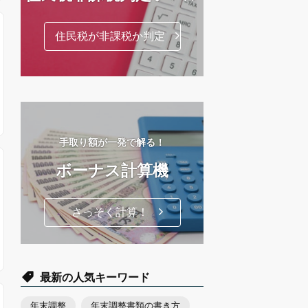
住民税が非課税か判定
手取り額が一発で解る！
ボーナス計算機
さっそく計算！
最新の人気キーワード
年末調整
年末調整書類の書き方