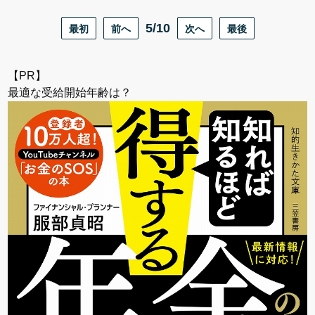
最初
前へ
5/10
次へ
最後
【PR】
最適な受給開始年齢は？