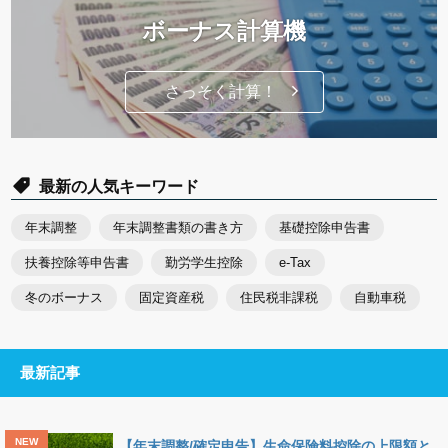
ボーナス計算機
さっそく計算！
最新の人気キーワード
年末調整
年末調整書類の書き方
基礎控除申告書
扶養控除等申告書
勤労学生控除
e-Tax
冬のボーナス
固定資産税
住民税非課税
自動車税
最新記事
【年末調整/確定申告】生命保険料控除の上限額と