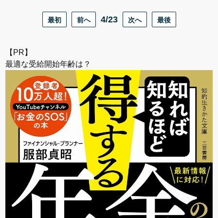
最初
前へ
4/23
次へ
最後
【PR】
最適な受給開始年齢は？