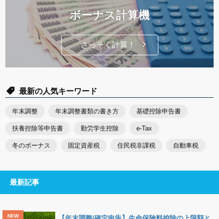
ボーナス計算機
さっそく計算！
最新の人気キーワード
年末調整
年末調整書類の書き方
基礎控除申告書
扶養控除等申告書
勤労学生控除
e-Tax
冬のボーナス
固定資産税
住民税非課税
自動車税
最新記事
【年末調整/確定申告】生命保険料控除の上限額と