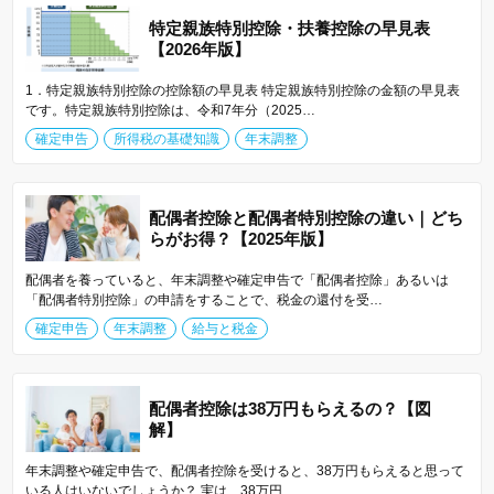
特定親族特別控除・扶養控除の早見表
【2026年版】
1．特定親族特別控除の控除額の早見表 特定親族特別控除の金額の早見表
です。特定親族特別控除は、令和7年分（2025…
確定申告
所得税の基礎知識
年末調整
配偶者控除と配偶者特別控除の違い｜どち
らがお得？【2025年版】
配偶者を養っていると、年末調整や確定申告で「配偶者控除」あるいは
「配偶者特別控除」の申請をすることで、税金の還付を受…
確定申告
年末調整
給与と税金
配偶者控除は38万円もらえるの？【図
解】
年末調整や確定申告で、配偶者控除を受けると、38万円もらえると思って
いる人はいないでしょうか？ 実は、38万円…