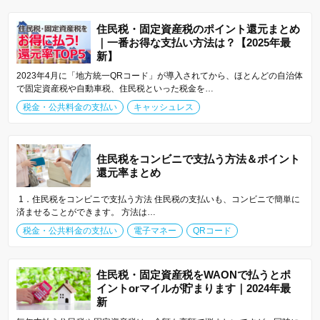
住民税・固定資産税のポイント還元まとめ
｜一番お得な支払い方法は？【2025年最
新】
2023年4月に「地方統一QRコード」が導入されてから、ほとんどの自治体
で固定資産税や自動車税、住民税といった税金を…
税金・公共料金の支払い
キャッシュレス
住民税をコンビニで支払う方法＆ポイント
還元率まとめ
1．住民税をコンビニで支払う方法 住民税の支払いも、コンビニで簡単に
済ませることができます。 方法は…
税金・公共料金の支払い
電子マネー
QRコード
住民税・固定資産税をWAONで払うとポ
イントorマイルが貯まります｜2024年最
新