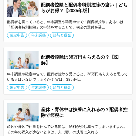
配偶者控除と配偶者特別控除の違い｜どち
らがお得？【2025年版】
配偶者を養っていると、年末調整や確定申告で「配偶者控除」あるいは
「配偶者特別控除」の申請をすることで、税金の還付を受…
確定申告
年末調整
給与と税金
配偶者控除は38万円もらえるの？【図
解】
年末調整や確定申告で、配偶者控除を受けると、38万円もらえると思って
いる人はいないでしょうか？ 実は、38万円…
確定申告
年末調整
給与と税金
産休・育休中は扶養に入れるの？配偶者控
除で節税に
産休や育休で仕事を休んでいる間は、給料が少し減ってしまいますよね。
その年の収入が少ないときは、夫（妻）の扶養に入れる…