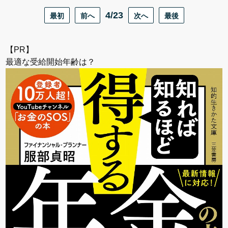
最初
前へ
4/23
次へ
最後
【PR】
最適な受給開始年齢は？