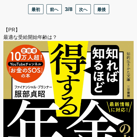
最初
前へ
3/8
次へ
最後
【PR】
最適な受給開始年齢は？