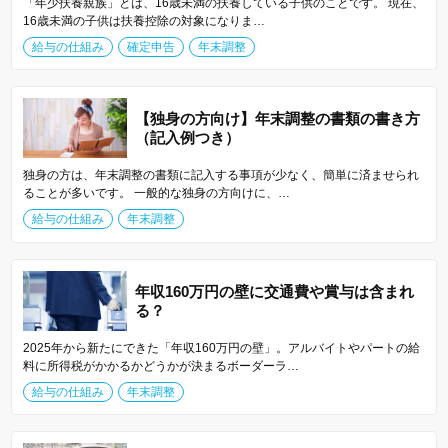
「年少扶養親族」とは、16歳未満の扶養している子供のことです。 現在、
16歳未満の子供は扶養控除の対象になりま…
給与の仕組み
確定申告
年末調整
【独身の方向け】年末調整の書類の書き方
（記入例つき）
独身の方は、年末調整の書類に記入する事項が少なく、簡単に済ませられ
ることが多いです。 一般的な独身の方向けに、…
給与の仕組み
年末調整
年収160万円の壁に交通費や賞与は含まれ
る？
2025年から新たにできた「年収160万円の壁」。アルバイトやパートの給
料に所得税がかかるかどうかが決まるボーダーラ…
給与の仕組み
年末調整