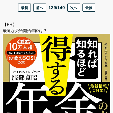
最初
前へ
129/140
次へ
最後
【PR】
最適な受給開始年齢は？