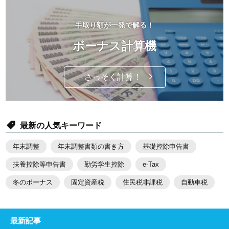
手取り額が一発で解る！
ボーナス計算機
さっそく計算！
最新の人気キーワード
年末調整
年末調整書類の書き方
基礎控除申告書
扶養控除等申告書
勤労学生控除
e-Tax
冬のボーナス
固定資産税
住民税非課税
自動車税
最新記事