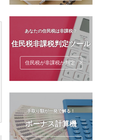
あなたの住民税は非課税？
住民税非課税判定ツール
住民税が非課税か判定
手取り額が一発で解る！
ボーナス計算機