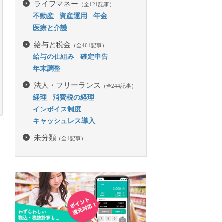
ライフマネー
（全121記事）
不動産
資産運用
年金
医療と介護
給与と税金
（全461記事）
給与の仕組み
確定申告
年末調整
法人・フリーランス
（全244記事）
経理
消費税の経理
インボイス制度
キャッシュレス導入
未分類
（全1記事）