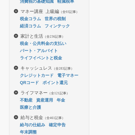
消費税の基礎知識
軽減税率
マネー講座 上級編
（全93記事）
税金コラム
世界の税制
経済コラム
フィンテック
家計と生活
（全236記事）
税金・公共料金の支払い
パート・アルバイト
ライフイベントと税金
キャッシュレス
（全283記事）
クレジットカード
電子マネー
QRコード
ポイント還元
ライフマネー
（全121記事）
不動産
資産運用
年金
医療と介護
給与と税金
（全461記事）
給与の仕組み
確定申告
年末調整