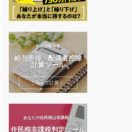
年末調整特集
給与所得・配偶者控除
計算ツール
こちらで計算！
あなたの住民税は非課税？
住民税非課税判定ツール