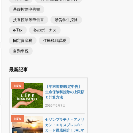
基礎控除申告書
扶養控除等申告書
勤労学生控除
e-Tax
冬のボーナス
固定資産税
住民税非課税
自動車税
最新記事
【年末調整/確定申告】
生命保険料控除の上限額
と計算方法
2026年8月7日
セゾンプラチナ・アメリ
カン・エキスプレス®・
カード徹底紹介！JALマ