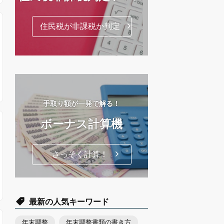
住民税が非課税か判定
手取り額が一発で解る！
ボーナス計算機
さっそく計算！
最新の人気キーワード
年末調整
年末調整書類の書き方