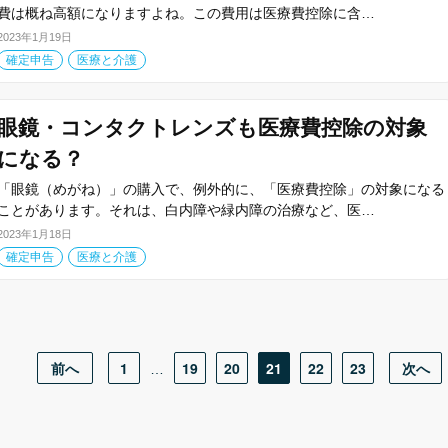
費は概ね高額になりますよね。この費用は医療費控除に含…
2023年1月19日
確定申告
医療と介護
眼鏡・コンタクトレンズも医療費控除の対象
になる？
「眼鏡（めがね）」の購入で、例外的に、「医療費控除」の対象になる
ことがあります。それは、白内障や緑内障の治療など、医…
2023年1月18日
確定申告
医療と介護
前へ
1
19
20
21
22
23
次へ
…