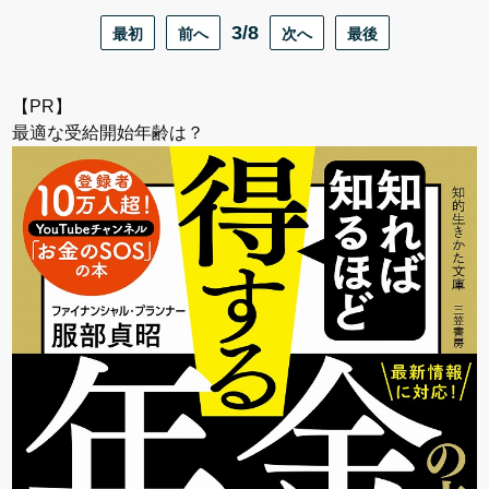
最初
前へ
3/8
次へ
最後
【PR】
最適な受給開始年齢は？