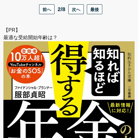
前へ
2/8
次へ
最後
【PR】
最適な受給開始年齢は？