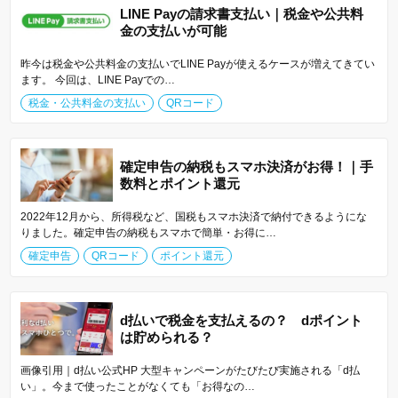
LINE Payの請求書支払い｜税金や公共料
金の支払いが可能
昨今は税金や公共料金の支払いでLINE Payが使えるケースが増えてきてい
ます。 今回は、LINE Payでの…
税金・公共料金の支払い
QRコード
確定申告の納税もスマホ決済がお得！｜手
数料とポイント還元
2022年12月から、所得税など、国税もスマホ決済で納付できるようにな
りました。確定申告の納税もスマホで簡単・お得に…
確定申告
QRコード
ポイント還元
d払いで税金を支払えるの？ dポイント
は貯められる？
画像引用｜d払い公式HP 大型キャンペーンがたびたび実施される「d払
い」。今まで使ったことがなくても「お得なの…