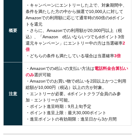
・キャンペーンにエントリーした上で、対象期間中、
条件を満たした方の中から抽選で10,000人に対して
Amazonでの利用額に応じて通常時の50倍のdポイン
トを還元
概要
・さらに、Amazonでの利用額が20,000円以上（税
込）、「Amazon d払いならいつでもdポイント3倍
還元キャンペーン」にエントリー中の方は当選確率
2
倍
・どちらの条件も満たしている場合は当選確率
3倍
・Amazonでのd払いの支払い方法は
電話料金合算払い
のみ
選択可能
・Amazonでのお買い物でd払いを2回以上かつご利用
総額が10,000円（税込）以上の方が対象。
注意
・エントリーが必要。dポイントクラブ会員のみ参
加・エントリーが可能。
・ポイント進呈時期：9月上旬予定
・ポイント進呈上限：最大30,000ポイント
・進呈ポイントの有効期限：進呈日から3か月間