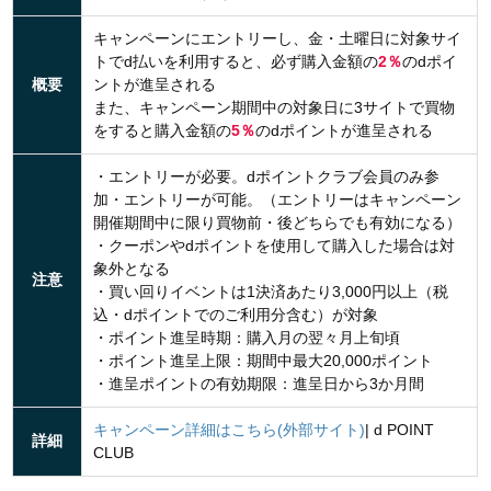
キャンペーンにエントリーし、金・土曜日に対象サイ
トでd払いを利用すると、必ず購入金額の
2％
のdポイ
概要
ントが進呈される
また、キャンペーン期間中の対象日に3サイトで買物
をすると購入金額の
5％
のdポイントが進呈される
・エントリーが必要。dポイントクラブ会員のみ参
加・エントリーが可能。（エントリーはキャンペーン
開催期間中に限り買物前・後どちらでも有効になる）
・クーポンやdポイントを使用して購入した場合は対
象外となる
注意
・買い回りイベントは1決済あたり3,000円以上（税
込・dポイントでのご利用分含む）が対象
・ポイント進呈時期：購入月の翌々月上旬頃
・ポイント進呈上限：期間中最大20,000ポイント
・進呈ポイントの有効期限：進呈日から3か月間
キャンペーン詳細はこちら(外部サイト)
| d POINT
詳細
CLUB