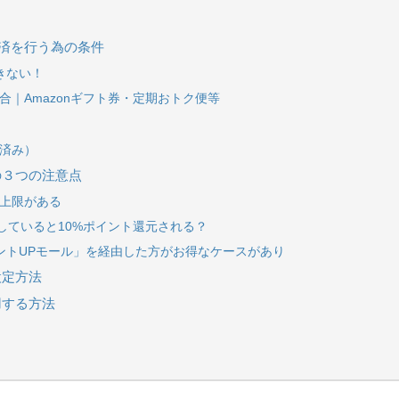
の決済を行う為の条件
きない！
｜Amazonギフト券・定期おトク便等
ト
済み）
際の３つの注意点
上限がある
有していると10%ポイント還元される？
ントUPモール」を経由した方がお得なケースがあり
設定方法
用する方法