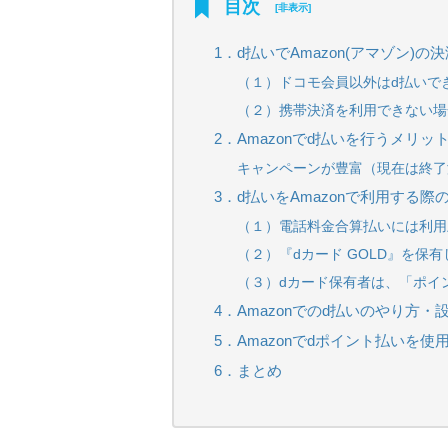
目次
[
非表示
]
1．d払いでAmazon(アマゾン)
（１）ドコモ会員以外はd払いで
（２）携帯決済を利用できない場合
2．Amazonでd払いを行うメリッ
キャンペーンが豊富（現在は終了
3．d払いをAmazonで利用する
（１）電話料金合算払いには利用
（２）『dカード GOLD』を保
（３）dカード保有者は、「ポイ
4．Amazonでのd払いのやり方・
5．Amazonでdポイント払いを使
6．まとめ