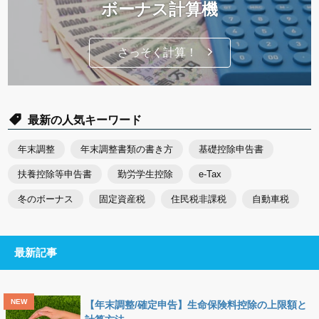
ボーナス計算機
さっそく計算！
最新の人気キーワード
年末調整
年末調整書類の書き方
基礎控除申告書
扶養控除等申告書
勤労学生控除
e-Tax
冬のボーナス
固定資産税
住民税非課税
自動車税
最新記事
【年末調整/確定申告】生命保険料控除の上限額と