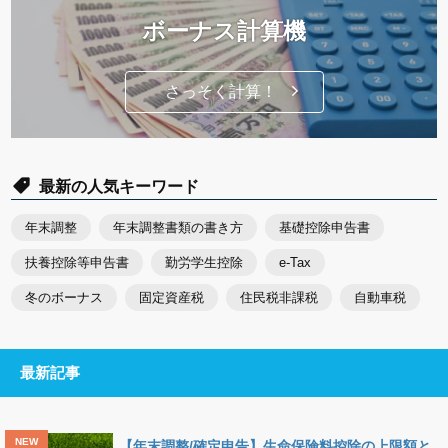
ボーナス計算機
さっそく計算！
最新の人気キーワード
年末調整
年末調整書類の書き方
基礎控除申告書
扶養控除等申告書
勤労学生控除
e-Tax
冬のボーナス
固定資産税
住民税非課税
自動車税
最新記事
【年末調整/確定申告】生命保険料控除の上限額と