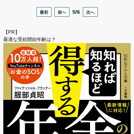
最初
前へ
5/6
次へ
【PR】
最適な受給開始年齢は？