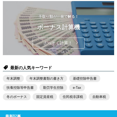
手取り額が一発で解る！
ボーナス計算機
さっそく計算！
最新の人気キーワード
年末調整
年末調整書類の書き方
基礎控除申告書
扶養控除等申告書
勤労学生控除
e-Tax
冬のボーナス
固定資産税
住民税非課税
自動車税
最新記事