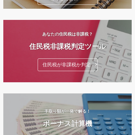
あなたの住民税は非課税？
住民税非課税判定ツール
住民税が非課税か判定
手取り額が一発で解る！
ボーナス計算機