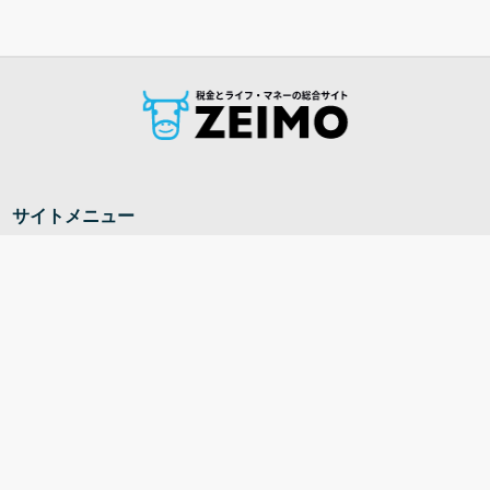
サイトメニュー
ホーム
税金の基礎知識
家計と生活
キャッシュレス
給与と税金
法人・フリーランス
計算ツール
ZEIMOについて
運営会社
個人情報保護方針
広告掲載ポリシー
利用規約
ZEIMOが目指すこと
お知らせ
執筆者・監修者一覧
計算ツール
運営会社へのお問い合わせ
Copyright © ZEIMO - 税金・ライフマネー・計算のサイト All Rights