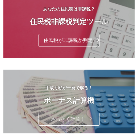
あなたの住民税は非課税？
住民税非課税判定ツール
住民税が非課税か判定
手取り額が一発で解る！
ボーナス計算機
さっそく計算！