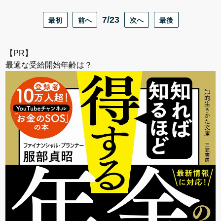
最初
前へ
7/23
次へ
最後
【PR】
最適な受給開始年齢は？