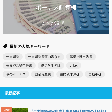
ボーナス計算機
さっそく計算！
最新の人気キーワード
年末調整
年末調整書類の書き方
基礎控除申告書
扶養控除等申告書
勤労学生控除
e-Tax
冬のボーナス
固定資産税
住民税非課税
自動車税
最新記事
【年末調整/確定申告】生命保険料控除の上限額と