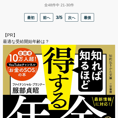
全48件中 21-30件
最初
前へ
3/5
次へ
最後
【PR】
最適な受給開始年齢は？