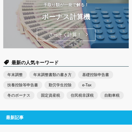
手取り額が一発で解る！
ボーナス計算機
さっそく計算！
最新の人気キーワード
年末調整
年末調整書類の書き方
基礎控除申告書
扶養控除等申告書
勤労学生控除
e-Tax
冬のボーナス
固定資産税
住民税非課税
自動車税
最新記事