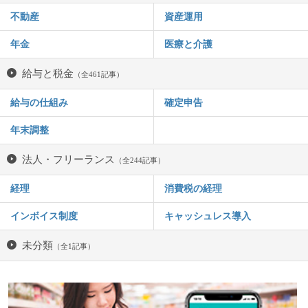
不動産
資産運用
年金
医療と介護
給与と税金
（全461記事）
給与の仕組み
確定申告
年末調整
法人・フリーランス
（全244記事）
経理
消費税の経理
インボイス制度
キャッシュレス導入
未分類
（全1記事）