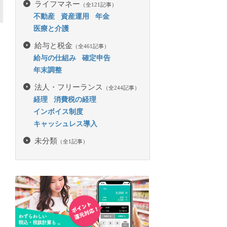
ライフマネー
（全121記事）
不動産
資産運用
年金
医療と介護
給与と税金
（全461記事）
給与の仕組み
確定申告
年末調整
法人・フリーランス
（全244記事）
経理
消費税の経理
インボイス制度
キャッシュレス導入
未分類
（全1記事）