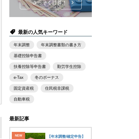
さっそく計算！
最新の人気キーワード
年末調整
年末調整書類の書き方
基礎控除申告書
扶養控除等申告書
勤労学生控除
e-Tax
冬のボーナス
固定資産税
住民税非課税
自動車税
最新記事
【年末調整/確定申告】