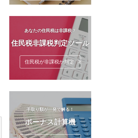
あなたの住民税は非課税？
住民税非課税判定ツール
住民税が非課税か判定
手取り額が一発で解る！
ボーナス計算機