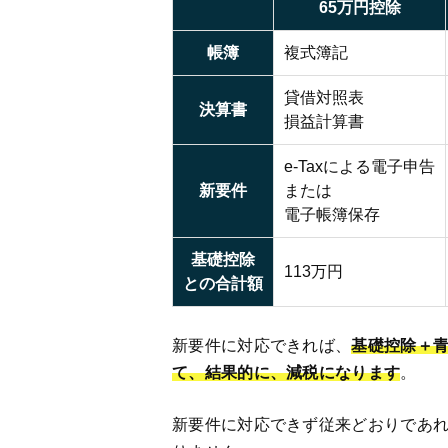
65万円控除
帳簿
複式簿記
貸借対照表
決算書
損益計算書
e-Taxによる電子申告
新要件
または
電子帳簿保存
基礎控除
113万円
との合計額
新要件に対応できれば、
基礎控除＋青
て、結果的に、減税になります
。
新要件に対応できず従来どおりであれ