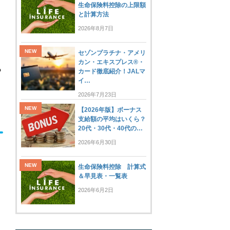
生命保険料控除の上限額
と計算方法
2026年8月7日
セゾンプラチナ・アメリ
カン・エキスプレス®・
ら
カード徹底紹介！JALマ
イ…
2026年7月23日
【2026年版】ボーナス
支給額の平均はいくら？
20代・30代・40代の…
2026年6月30日
生命保険料控除 計算式
＆早見表・一覧表
2026年6月2日