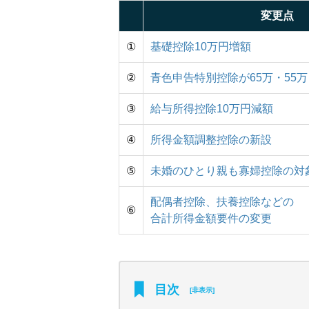
変更点
①
基礎控除10万円増額
②
青色申告特別控除が65万・55万
③
給与所得控除10万円減額
④
所得金額調整控除の新設
⑤
未婚のひとり親も寡婦控除の対
配偶者控除、扶養控除などの
⑥
合計所得金額要件の変更
目次
[
非表示
]