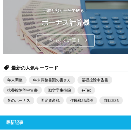
手取り額が一発で解る！
ボーナス計算機
さっそく計算！
最新の人気キーワード
年末調整
年末調整書類の書き方
基礎控除申告書
扶養控除等申告書
勤労学生控除
e-Tax
冬のボーナス
固定資産税
住民税非課税
自動車税
最新記事