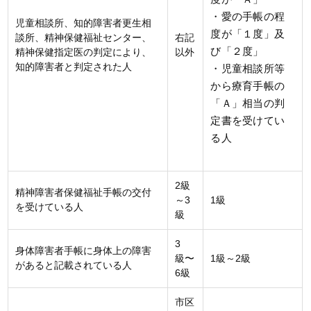
・愛の手帳の程
児童相談所、知的障害者更生相
度が「１度」及
談所、精神保健福祉センター、
右記
び「２度」
精神保健指定医の判定により、
以外
知的障害者と判定された人
・児童相談所等
から療育手帳の
「Ａ」相当の判
定書を受けてい
る人
2級
精神障害者保健福祉手帳の交付
～3
1級
を受けている人
級
3
身体障害者手帳に身体上の障害
級〜
1級～2級
があると記載されている人
6級
市区