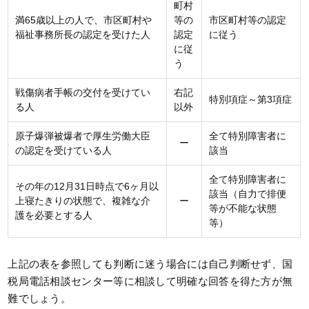
町村
満65歳以上の人で、市区町村や
等の
市区町村等の認定
福祉事務所長の認定を受けた人
認定
に従う
に従
う
戦傷病者手帳の交付を受けてい
右記
特別項症～第3項症
る人
以外
原子爆弾被爆者で厚生労働大臣
全て特別障害者に
ー
の認定を受けている人
該当
全て特別障害者に
その年の12月31日時点で6ヶ月以
該当（自力で排便
上寝たきりの状態で、複雑な介
ー
等が不能な状態
護を必要とする人
等）
上記の表を参照しても判断に迷う場合には自己判断せず、国
税局電話相談センター等に相談して明確な回答を得た方が無
難でしょう。