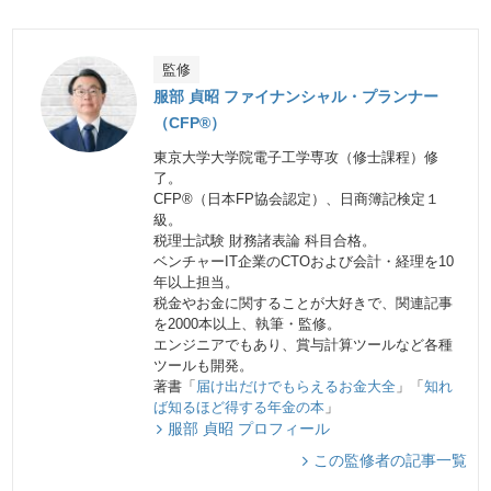
監修
服部 貞昭 ファイナンシャル・プランナー
（CFP®）
東京大学大学院電子工学専攻（修士課程）修
了。
CFP®（日本FP協会認定）、日商簿記検定１
級。
税理士試験 財務諸表論 科目合格。
ベンチャーIT企業のCTOおよび会計・経理を10
年以上担当。
税金やお金に関することが大好きで、関連記事
を2000本以上、執筆・監修。
エンジニアでもあり、賞与計算ツールなど各種
ツールも開発。
著書「
届け出だけでもらえるお金大全
」「
知れ
ば知るほど得する年金の本
」
服部 貞昭 プロフィール
この監修者の記事一覧