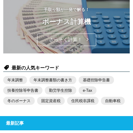
手取り額が一発で解る！
ボーナス計算機
さっそく計算！
最新の人気キーワード
年末調整
年末調整書類の書き方
基礎控除申告書
扶養控除等申告書
勤労学生控除
e-Tax
冬のボーナス
固定資産税
住民税非課税
自動車税
最新記事