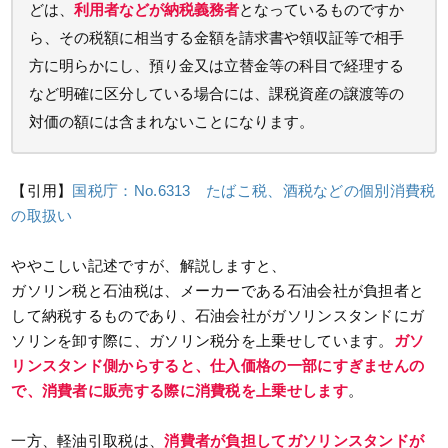
どは、
利用者などが納税義務者
となっているものですか
ら、その税額に相当する金額を請求書や領収証等で相手
方に明らかにし、預り金又は立替金等の科目で経理する
など明確に区分している場合には、課税資産の譲渡等の
対価の額には含まれないことになります。
【引用】
国税庁：No.6313 たばこ税、酒税などの個別消費税
の取扱い
ややこしい記述ですが、解説しますと、
ガソリン税と石油税は、メーカーである石油会社が負担者と
して納税するものであり、石油会社がガソリンスタンドにガ
ソリンを卸す際に、ガソリン税分を上乗せしています。
ガソ
リンスタンド側からすると、仕入価格の一部にすぎませんの
で、消費者に販売する際に消費税を上乗せします
。
一方、軽油引取税は、
消費者が負担してガソリンスタンドが