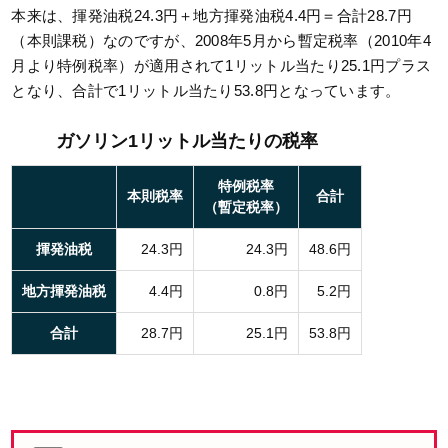
本来は、揮発油税24.3円＋地方揮発油税4.4円＝合計28.7円
（本則課税）なのですが、2008年5月から暫定税率（2010年4
月より特例税率）が適用されて1リットル当たり25.1円プラス
となり、合計で1リットル当たり53.8円となっています。
ガソリン1リットル当たりの税率
特例税率
本則税率
合計
（暫定税率）
揮発油税
24.3円
24.3円
48.6円
地方揮発油税
4.4円
0.8円
5.2円
合計
28.7円
25.1円
53.8円