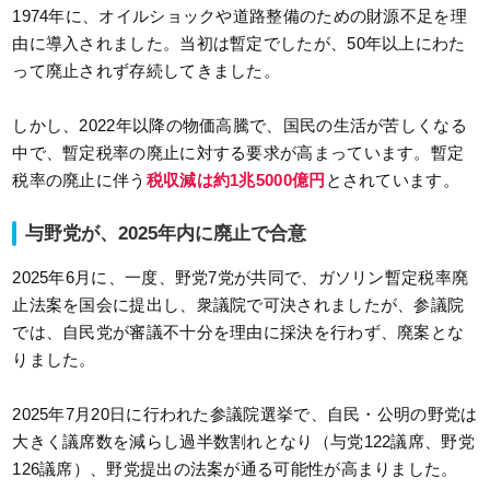
1974年に、オイルショックや道路整備のための財源不足を理
由に導入されました。当初は暫定でしたが、50年以上にわた
って廃止されず存続してきました。
しかし、2022年以降の物価高騰で、国民の生活が苦しくなる
中で、暫定税率の廃止に対する要求が高まっています。暫定
税率の廃止に伴う
税収減は約1兆5000億円
とされています。
与野党が、2025年内に廃止で合意
2025年6月に、一度、野党7党が共同で、ガソリン暫定税率廃
止法案を国会に提出し、衆議院で可決されましたが、参議院
では、自民党が審議不十分を理由に採決を行わず、廃案とな
りました。
2025年7月20日に行われた参議院選挙で、自民・公明の野党は
大きく議席数を減らし過半数割れとなり（与党122議席、野党
126議席）、野党提出の法案が通る可能性が高まりました。