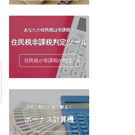
あなたの住民税は非課税？
住民税非課税判定ツール
住民税が非課税か判定
手取り額が一発で解る！
ボーナス計算機