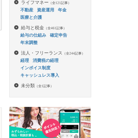
ライフマネー
（全121記事）
不動産
資産運用
年金
医療と介護
給与と税金
（全461記事）
給与の仕組み
確定申告
年末調整
に
法人・フリーランス
（全244記事）
経理
消費税の経理
インボイス制度
も
キャッシュレス導入
未分類
（全1記事）