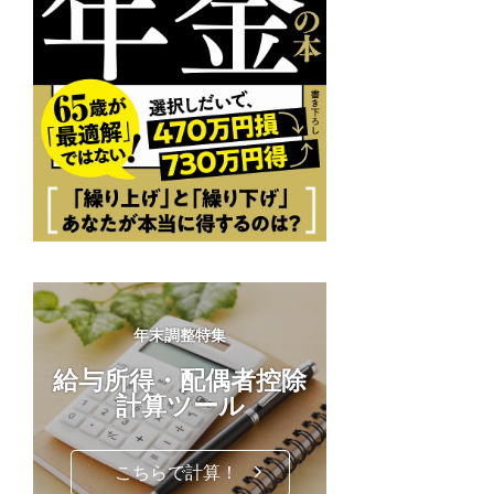
年末調整特集
給与所得・配偶者控除
計算ツール
こちらで計算！