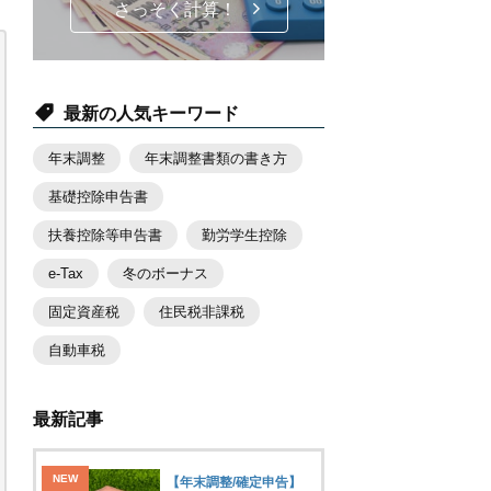
さっそく計算！
最新の人気キーワード
年末調整
年末調整書類の書き方
基礎控除申告書
扶養控除等申告書
勤労学生控除
e-Tax
冬のボーナス
固定資産税
住民税非課税
自動車税
最新記事
【年末調整/確定申告】