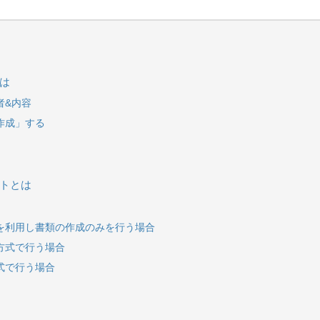
は
者&内容
作成」する
ットとは
を利用し書類の作成のみを行う場合
方式で行う場合
式で行う場合