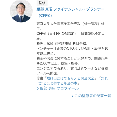
監修
服部 貞昭 ファイナンシャル・プランナー
（CFP®）
東京大学大学院電子工学専攻（修士課程）修
了。
CFP®（日本FP協会認定）、日商簿記検定１
級。
税理士試験 財務諸表論 科目合格。
ベンチャーIT企業のCTOおよび会計・経理を10
年以上担当。
税金やお金に関することが大好きで、関連記事
を2000本以上、執筆・監修。
エンジニアでもあり、賞与計算ツールなど各種
ツールも開発。
著書「
届け出だけでもらえるお金大全
」「
知れ
ば知るほど得する年金の本
」
服部 貞昭 プロフィール
この監修者の記事一覧