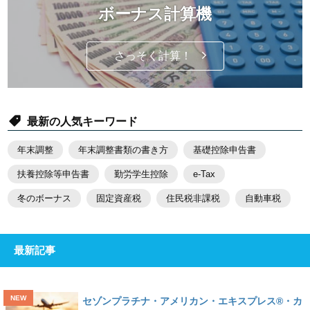
ボーナス計算機
さっそく計算！
最新の人気キーワード
年末調整
年末調整書類の書き方
基礎控除申告書
扶養控除等申告書
勤労学生控除
e-Tax
冬のボーナス
固定資産税
住民税非課税
自動車税
最新記事
セゾンプラチナ・アメリカン・エキスプレス®・カ