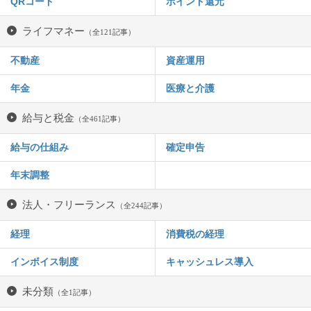
QRコード
ポイント還元
ライフマネー
（全121記事）
不動産
資産運用
年金
医療と介護
給与と税金
（全461記事）
給与の仕組み
確定申告
年末調整
法人・フリーランス
（全244記事）
経理
消費税の経理
インボイス制度
キャッシュレス導入
未分類
（全1記事）