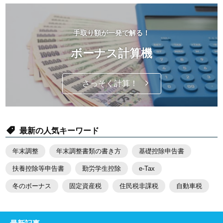
手取り額が一発で解る！
ボーナス計算機
さっそく計算！
最新の人気キーワード
年末調整
年末調整書類の書き方
基礎控除申告書
扶養控除等申告書
勤労学生控除
e-Tax
冬のボーナス
固定資産税
住民税非課税
自動車税