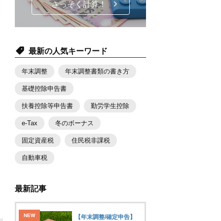
さっそく計算！
最新の人気キーワード
年末調整
年末調整書類の書き方
基礎控除申告書
扶養控除等申告書
勤労学生控除
e-Tax
冬のボーナス
固定資産税
住民税非課税
自動車税
最新記事
【年末調整/確定申告】