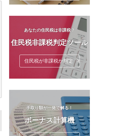
あなたの住民税は非課税？
住民税非課税判定ツール
住民税が非課税か判定
手取り額が一発で解る！
ボーナス計算機