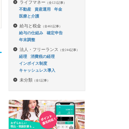
ライフマネー
（全121記事）
不動産
資産運用
年金
医療と介護
給与と税金
（全461記事）
給与の仕組み
確定申告
年末調整
法人・フリーランス
（全244記事）
経理
消費税の経理
インボイス制度
キャッシュレス導入
未分類
（全1記事）