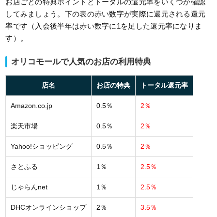
お店ごとの特典ポイントとトータルの還元率をいくつか確認
してみましょう。下の表の赤い数字が実際に還元される還元
率です（入会後半年は赤い数字に1を足した還元率になりま
す）。
オリコモールで人気のお店の利用特典
店名
お店の特典
トータル還元率
Amazon.co.jp
0.5％
2％
楽天市場
0.5％
2％
Yahoo!ショッピング
0.5％
2％
さとふる
1％
2.5％
じゃらんnet
1％
2.5％
DHCオンラインショップ
2％
3.5％