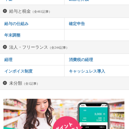
給与と税金
（全461記事）
給与の仕組み
確定申告
年末調整
法人・フリーランス
（全244記事）
経理
消費税の経理
インボイス制度
キャッシュレス導入
未分類
（全1記事）