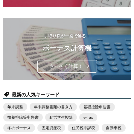
手取り額が一発で解る！
ボーナス計算機
さっそく計算！
最新の人気キーワード
年末調整
年末調整書類の書き方
基礎控除申告書
扶養控除等申告書
勤労学生控除
e-Tax
冬のボーナス
固定資産税
住民税非課税
自動車税