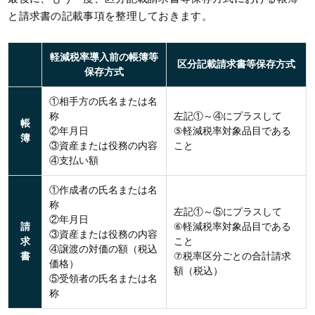
と請求書の記載事項を整理しておきます。
軽減税率導入前の帳簿等
区分記載請求書等保存方式
保存方式
①相手方の氏名または名
称
左記①～④にプラスして
帳
②年月日
⑤軽減税率対象品目である
簿
③資産または役務の内容
こと
④支払い額
①作成者の氏名または名
称
左記①～⑤にプラスして
②年月日
請
⑥軽減税率対象品目である
③資産または役務の内容
求
こと
④譲渡の対価の額（税込
書
⑦税率区分ごとの合計請求
価格）
額（税込）
⑤受領者の氏名または名
称