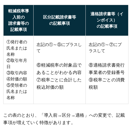
軽減税率導
適格請求書等（イ
入前の
区分記載請求書等
ンボイス）
請求書等の
の記載事項
の記載事項
記載事項
①発行者の
左記の①～⑤にプラスし
左記の①～⑦にプ
氏名または
て
ラスして
名称
②取引年月
⑥軽減税率の対象品で
⑧適格請求書発行
日
あることがわかる内容
事業者の登録番号
③取引内容
④対価の額
⑦税率ごとに合計した
⑨税率ごとの消費
⑤受領者の
税込対価の額
税額
氏名または
名称
この表のとおり、「導入前→区分→適格」への変更で、記載
事項が増えていく特徴があります。