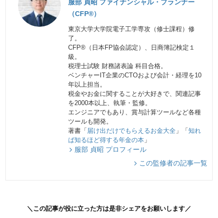
服部 貞昭 ファイナンシャル・プランナー
（CFP®）
東京大学大学院電子工学専攻（修士課程）修
了。
CFP®（日本FP協会認定）、日商簿記検定１
級。
税理士試験 財務諸表論 科目合格。
ベンチャーIT企業のCTOおよび会計・経理を10
年以上担当。
税金やお金に関することが大好きで、関連記事
を2000本以上、執筆・監修。
エンジニアでもあり、賞与計算ツールなど各種
ツールも開発。
著書「
届け出だけでもらえるお金大全
」「
知れ
ば知るほど得する年金の本
」
服部 貞昭 プロフィール
この監修者の記事一覧
＼この記事が役に立った方は是非シェアをお願いします／