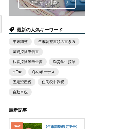
さっそく計算！
最新の人気キーワード
年末調整
年末調整書類の書き方
基礎控除申告書
扶養控除等申告書
勤労学生控除
e-Tax
冬のボーナス
固定資産税
住民税非課税
自動車税
最新記事
【年末調整/確定申告】