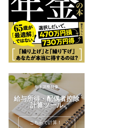
年末調整特集
給与所得・配偶者控除
計算ツール
・
こちらで計算！