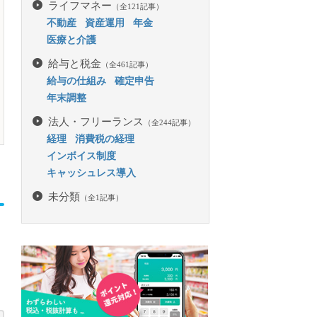
ライフマネー
（全121記事）
不動産
資産運用
年金
医療と介護
給与と税金
（全461記事）
給与の仕組み
確定申告
年末調整
法人・フリーランス
（全244記事）
経理
消費税の経理
インボイス制度
キャッシュレス導入
未分類
（全1記事）