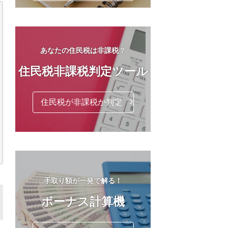
あなたの住民税は非課税？
住民税非課税判定ツール
住民税が非課税か判定
手取り額が一発で解る！
ボーナス計算機