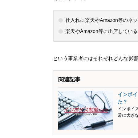
仕入れに楽天やAmazon等のネ
楽天やAmazon等に出店している
という事業者にはそれぞれどんな影
関連記事
インボイ
た？
インボイ
常に大き