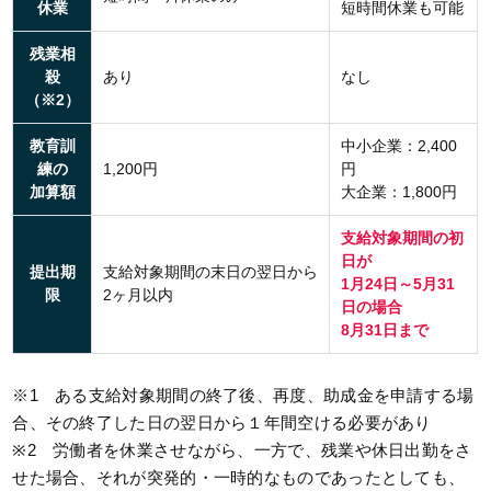
休業
短時間休業も可能
残業相
殺
あり
なし
（※2）
教育訓
中小企業：2,400
練の
1,200円
円
加算額
大企業：1,800円
支給対象期間の初
日が
提出期
支給対象期間の末日の翌日から
1月24日～5月31
限
2ヶ月以内
日の場合
8月31日まで
※1 ある支給対象期間の終了後、再度、助成金を申請する場
合、その終了した日の翌日から１年間空ける必要があり
※2 労働者を休業させながら、一方で、残業や休日出勤をさ
せた場合、それが突発的・一時的なものであったとしても、