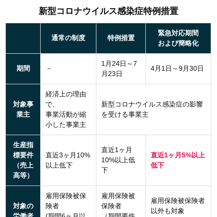
新型コロナウイルス感染症特例措置
緊急対応期間
通常の制度
特例措置
および簡略化
1月24日～7
期間
－
4月1日～9月30日
月23日
経済上の理由
対象事
で、
新型コロナウイルス感染症の影響
業主
事業活動が縮
を受ける事業主
小した事業主
生産指
直近1ヶ月
標要件
直近3ヶ月10%
直近1ヶ月5%以上
10%以上低
（売上
以上低下
低下
下
高等）
雇用保険被保
雇用保険被
雇用保険被保険者
対象の
険者
保険者
以外も対象
労働者
(期間6ヶ月以
（期間要件