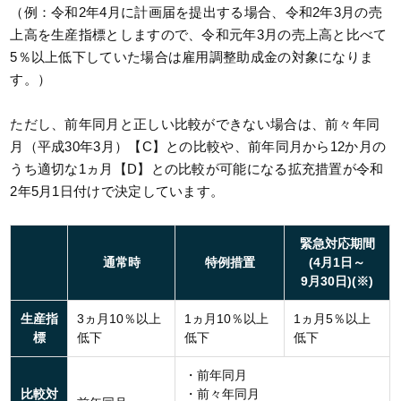
（例：令和2年4月に計画届を提出する場合、令和2年3月の売
上高を生産指標としますので、令和元年3月の売上高と比べて
5％以上低下していた場合は雇用調整助成金の対象になりま
す。）
ただし、前年同月と正しい比較ができない場合は、前々年同
月（平成30年3月）【C】との比較や、前年同月から12か月の
うち適切な1ヵ月【D】との比較が可能になる拡充措置が令和
2年5月1日付けで決定しています。
緊急対応期間
通常時
特例措置
(4月1日～
9月30日)(※)
生産指
3ヵ月10％以上
1ヵ月10％以上
1ヵ月5％以上
標
低下
低下
低下
・前年同月
比較対
・前々年同月