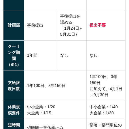
事後提出を
認める
計画届
事前提出
提出不要
（1月24日～
5月31日）
クーリ
ング期
1年間
なし
なし
間
（※1）
1年100日、3年
支給限
150日
1年100日、3年150日
度日数
に加えて、4月1日
～9月30日
休業規
中小企業：1/20
中小企業：1/40
模要件
大企業：1/15
大企業：1/30
短時間
部署・部門単位の
短時間一斉休業のみ