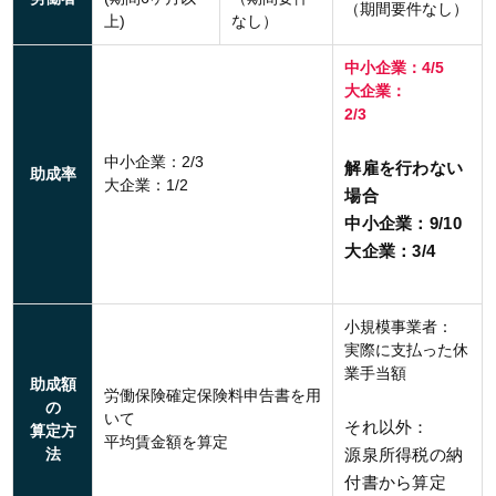
（期間要件なし）
上)
なし）
中小企業：4/5
大企業：
2/3
中小企業：2/3
解雇を行わない
助成率
大企業：1/2
場合
中小企業：9/10
大企業：3/4
小規模事業者：
実際に支払った休
業手当額
助成額
労働保険確定保険料申告書を用
の
いて
それ以外：
算定方
平均賃金額を算定
法
源泉所得税の納
付書から算定