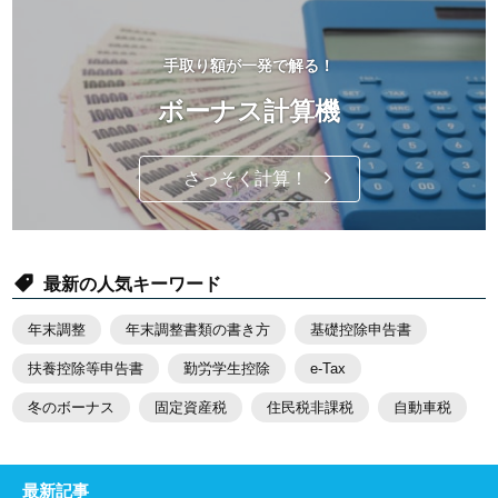
手取り額が一発で解る！
ボーナス計算機
さっそく計算！
最新の人気キーワード
年末調整
年末調整書類の書き方
基礎控除申告書
扶養控除等申告書
勤労学生控除
e-Tax
冬のボーナス
固定資産税
住民税非課税
自動車税
最新記事