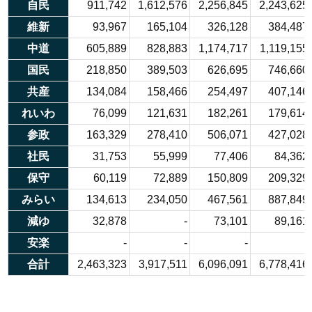
自民
911,742
1,612,576
2,256,845
2,243,625
維新
93,967
165,104
326,128
384,487
中道
605,889
828,883
1,174,717
1,119,155
国民
218,850
389,503
626,695
746,660
共産
134,084
158,466
254,497
407,146
れいわ
76,099
121,631
182,261
179,614
参政
163,329
278,410
506,071
427,028
社民
31,753
55,999
77,406
84,362
保守
60,119
72,889
150,809
209,329
みらい
134,613
234,050
467,561
887,849
減ゆ
32,878
-
73,101
89,161
安楽
-
-
-
-
合計
2,463,323
3,917,511
6,096,091
6,778,416