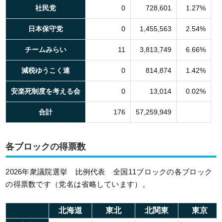
社民党
0
728,601
1.27%
日本保守党
0
1,455,563
2.54%
チームみらい
11
3,813,749
6.66%
減税ゆうこく連
0
814,874
1.42%
安楽死制度を考える会
0
13,014
0.02%
合計
176
57,259,949
各ブロックの得票数
2026年衆議院選挙 比例代表 全国11ブロックの各ブロック
の得票数です（党名は省略しています）。
北海道
東北
北関東
東京