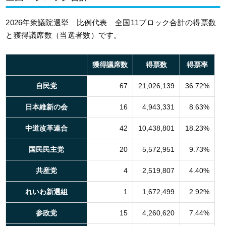
2026年衆議院選挙 比例代表 全国11ブロック合計の得票数
と獲得議席数（当選者数）です。
獲得議席数
得票数
得票率
自民党
67
21,026,139
36.72%
日本維新の会
16
4,943,331
8.63%
中道改革連合
42
10,438,801
18.23%
国民民主党
20
5,572,951
9.73%
共産党
4
2,519,807
4.40%
れいわ新選組
1
1,672,499
2.92%
参政党
15
4,260,620
7.44%