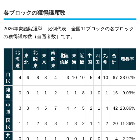
各ブロックの獲得議席数
2026年衆議院選挙 比例代表 全国11ブロックの各ブロック
の獲得議席数（当選者数）です。
北
北
南
東
東
北陸
東
近
中
四
九
合
海
関
関
獲得率
北
京
信越
海
畿
国
国
州
計
道
東
東
自
4
6
8
3
4
3
10
10
5
4
10
67
38.07%
民
維
0
0
1
1
2
1
1
8
1
0
1
16
9.09%
新
中
3
3
4
5
7
4
4
5
2
1
4
42
23.86%
道
国
1
1
2
3
3
1
3
2
1
1
2
20
11.36%
民
共
0
0
1
1
1
0
0
1
0
0
0
4
2.27%