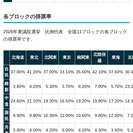
各ブロックの得票率
2026年衆議院選挙 比例代表 全国11ブロックの各ブロック
の得票率です。
北陸信
北海道
東北
北関東
東京
南関東
東海
近
越
自
37.00%
41.20%
37.00%
33.10%
35.60%
42.10%
37.60%
30.
民
維
3.80%
4.20%
5.30%
5.70%
6.20%
7.00%
5.70%
23.
新
中
24.60%
21.10%
19.30%
16.50%
19.20%
19.80%
17.20%
14.
道
国
8.90%
9.90%
10.30%
11.00%
10.60%
9.80%
12.00%
7.
民
共
5.40%
4.00%
4.20%
6.00%
4.20%
4.30%
3.50%
5.