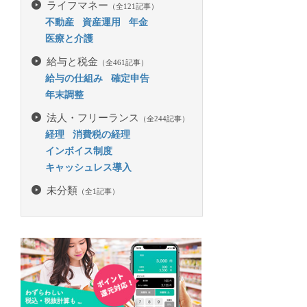
ライフマネー
（全121記事）
不動産
資産運用
年金
医療と介護
給与と税金
（全461記事）
給与の仕組み
確定申告
年末調整
法人・フリーランス
（全244記事）
経理
消費税の経理
インボイス制度
キャッシュレス導入
未分類
（全1記事）