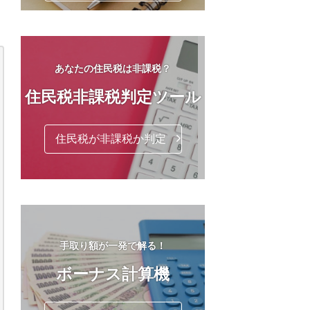
あなたの住民税は非課税？
住民税非課税判定ツール
住民税が非課税か判定
手取り額が一発で解る！
ボーナス計算機