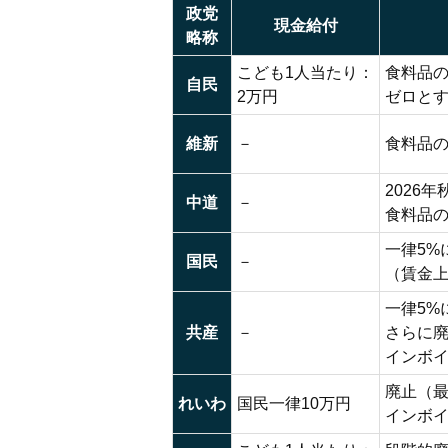
政党
現金給付
略称
こども1人当たり：
食料品の
自民
2万円
ゼロと
維新
－
食料品の
2026
中道
－
食料品
一律5%
国民
－
（賃金
一律5%
共産
－
さらに
インボ
廃止（最
れいわ
国民一律10万円
インボ