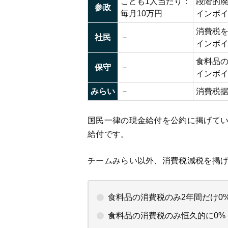
こども1人当たり：
段階的
参政
毎月10万円
インボ
消費税
社民
－
インボ
食料品の
保守
－
インボ
みらい
－
消費税
国民一律の現金給付を公約に掲げて
給付です。
チームみらい以外、消費税減税を掲
食料品の消費税のみ2年間だけ0
食料品の消費税のみ恒久的に0%