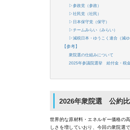
▷参政党（参政）
▷社民党（社民）
▷日本保守党（保守）
▷チームみらい（みらい）
▷減税日本・ゆうこく連合（減ゆ
【参考】
衆院選の仕組みについて
2025年参議院選挙 給付金・税
2026年衆院選 公約
世界的な原材料・エネルギー価格の
しさを増していおり、今回の衆院選