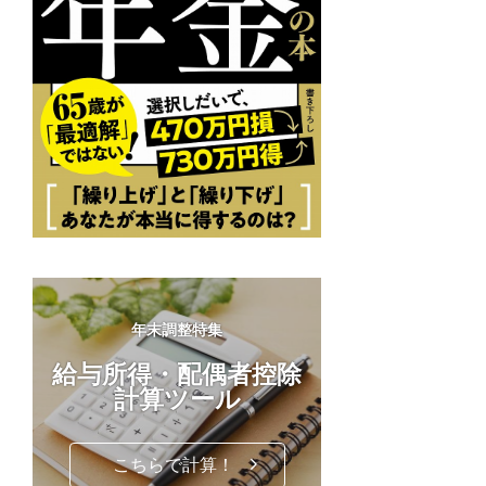
年末調整特集
給与所得・配偶者控除
計算ツール
こちらで計算！