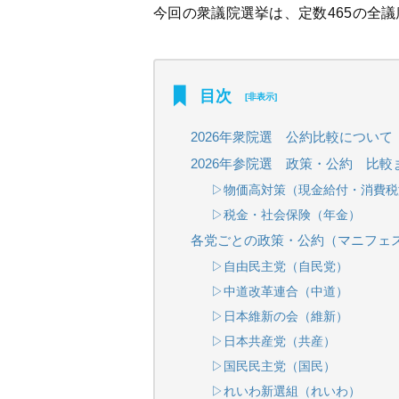
今回の衆議院選挙は、定数465の全
目次
[
非表示
]
2026年衆院選 公約比較について
2026年参院選 政策・公約 比
▷物価高対策（現金給付・消費税
▷税金・社会保険（年金）
各党ごとの政策・公約（マニフェ
▷自由民主党（自民党）
▷中道改革連合（中道）
▷日本維新の会（維新）
▷日本共産党（共産）
▷国民民主党（国民）
▷れいわ新選組（れいわ）