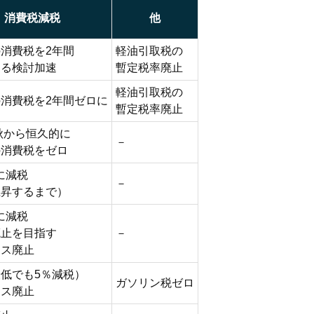
消費税減税
他
消費税を2年間
軽油引取税の
する検討加速
暫定税率廃止
軽油引取税の
消費税を2年間ゼロに
暫定税率廃止
年秋から恒久的に
－
の消費税をゼロ
に減税
－
上昇するまで）
に減税
廃止を目指す
－
イス廃止
低でも5％減税）
ガソリン税ゼロ
イス廃止