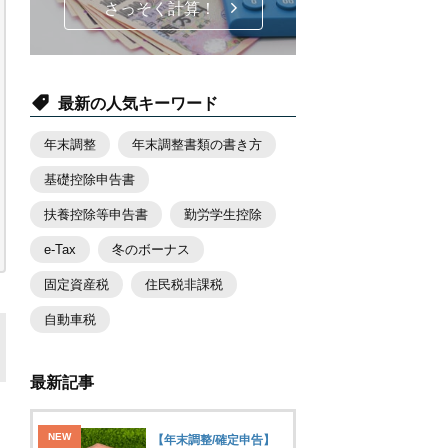
さっそく計算！
最新の人気キーワード
年末調整
年末調整書類の書き方
基礎控除申告書
扶養控除等申告書
勤労学生控除
e-Tax
冬のボーナス
固定資産税
住民税非課税
自動車税
最新記事
【年末調整/確定申告】