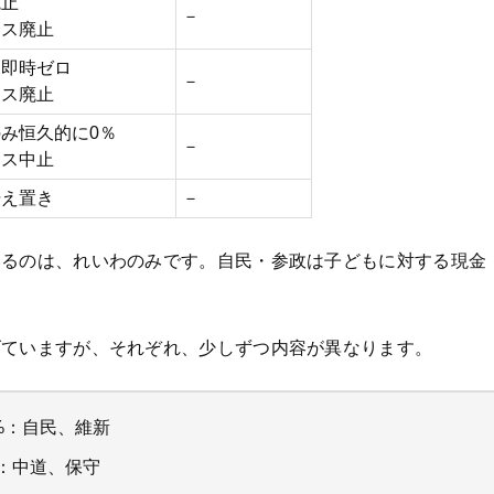
廃止
－
イス廃止
を即時ゼロ
－
イス廃止
み恒久的に0％
－
イス中止
据え置き
－
いるのは、れいわのみです。自民・参政は子どもに対する現金
げていますが、それぞれ、少しずつ内容が異なります。
%：自民、維新
：中道、保守