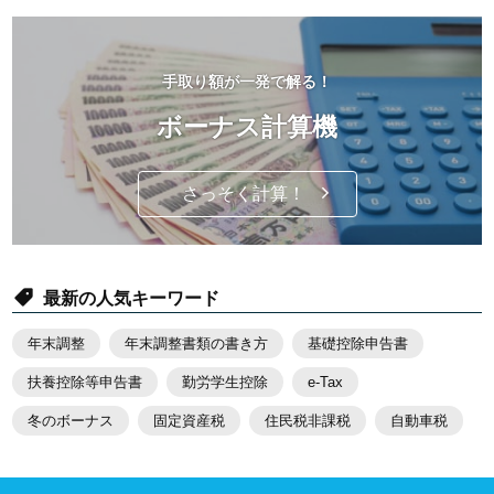
手取り額が一発で解る！
ボーナス計算機
さっそく計算！
最新の人気キーワード
年末調整
年末調整書類の書き方
基礎控除申告書
扶養控除等申告書
勤労学生控除
e-Tax
冬のボーナス
固定資産税
住民税非課税
自動車税