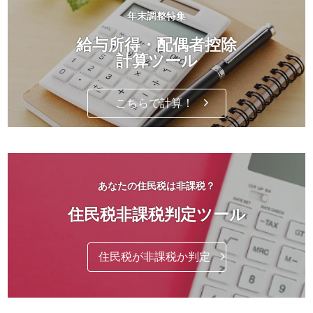
年末調整特集
給与所得・配偶者控除
計算ツール
こちらで計算！
あなたの住民税は非課税？
住民税非課税判定ツール
住民税が非課税か判定